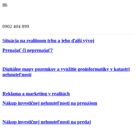
0902 404 899
Situácia na realitnom trhu a jeho ďalší vývoj
Prenajať či neprenajať?
Digitálne mapy pozemkov a využitie geoinformatiky v katastri
nehnuteľností
Reklama a marketing v realitách
Nákup investičnej nehnuteľnosti na prenájom
Nákup investičnej nehnuteľnosti na predaj