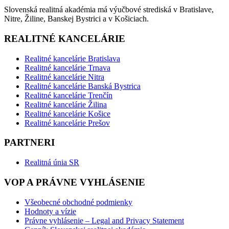
Slovenská realitná akadémia má výučbové strediská v Bratislave,
Nitre, Žiline, Banskej Bystrici a v Košiciach.
REALITNÉ KANCELÁRIE
Realitné kancelárie Bratislava
Realitné kancelárie Trnava
Realitné kancelárie Nitra
Realitné kancelárie Banská Bystrica
Realitné kancelárie Trenčín
Realitné kancelárie Žilina
Realitné kancelárie Košice
Realitné kancelárie Prešov
PARTNERI
Realitná únia SR
VOP A PRÁVNE VYHLÁSENIE
Všeobecné obchodné podmienky
Hodnoty a vízie
Právne vyhlásenie – Legal and Privacy Statement