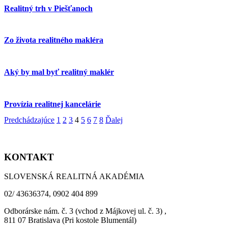
Realitný trh v Piešťanoch
Zo života realitného makléra
Aký by mal byť realitný maklér
Provízia realitnej kancelárie
Predchádzajúce
1
2
3
4
5
6
7
8
Ďalej
KONTAKT
SLOVENSKÁ REALITNÁ AKADÉMIA
02/ 43636374, 0902 404 899
Odborárske nám. č. 3 (vchod z Májkovej ul. č. 3) ,
811 07 Bratislava (Pri kostole Blumentál)