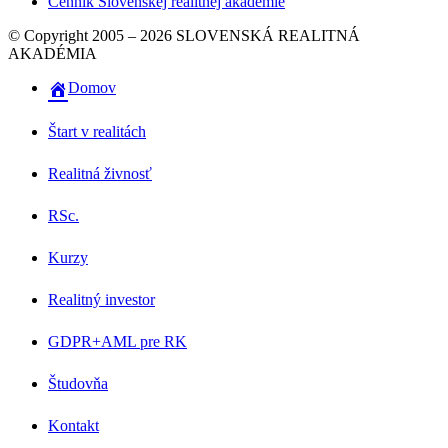
Cenník Slovenskej realitnej akadémie
© Copyright 2005 – 2026 SLOVENSKÁ REALITNÁ
AKADÉMIA
Domov
Štart v realitách
Realitná živnosť
RSc.
Kurzy
Realitný investor
GDPR+AML pre RK
Študovňa
Kontakt