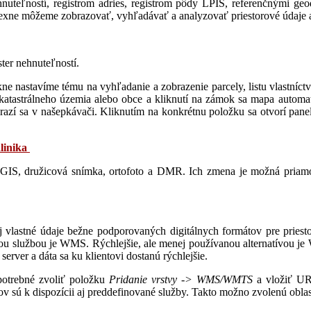
hnuteľností, registrom adries, registrom pôdy LPIS, referenčnými ge
lexne môžeme zobrazovať, vyhľadávať a analyzovať priestorové úda
er nehnuteľností.
nastavíme tému na vyhľadanie a zobrazenie parcely, listu vlastníctva,
katastrálneho územia alebo obce a kliknutí na zámok sa mapa automat
brazí sa v našepkávači. Kliknutím na konkrétnu položku sa otvorí pane
linika
 ZBGIS, družicová snímka, ortofoto a DMR. Ich zmena je možná pri
 aj vlastné údaje bežne podporovaných digitálnych formátov pre prie
 službou je WMS. Rýchlejšie, ale menej používanou alternatívou j
ver a dáta sa ku klientovi dostanú rýchlejšie.
potrebné zvoliť položku
Pridanie vrstvy -> WMS/WMTS
a vložiť UR
sú k dispozícii aj preddefinované služby. Takto možno zvolenú oblasť