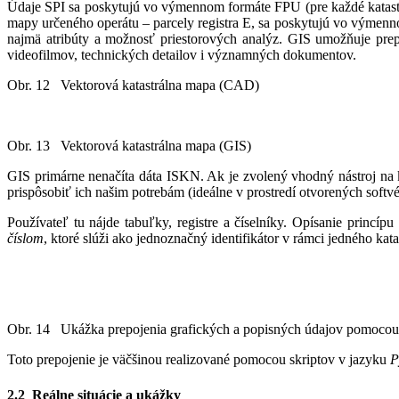
Údaje SPI sa poskytujú vo výmennom formáte FPU (pre každé katastrá
mapy určeného operátu – parcely registra E, sa poskytujú vo výmenn
najmä atribúty a možnosť priestorových analýz. GIS umožňuje prepo
videofilmov, technických detailov i významných dokumentov.
Obr. 12 Vektorová katastrálna mapa (CAD)
Obr. 13 Vektorová katastrálna mapa (GIS)
GIS primárne nenačíta dáta ISKN. Ak je zvolený vhodný nástroj na
prispôsobiť ich našim potrebám (ideálne v prostredí otvorených sof
Používateľ tu nájde tabuľky, registre a číselníky. Opísanie princípu
číslom
, ktoré slúži ako jednoznačný identifikátor v rámci jedného kat
Obr. 14 Ukážka prepojenia grafických a popisných údajov pomoco
Toto prepojenie je väčšinou realizované pomocou skriptov v jazyku
P
2.2 Reálne situácie a ukážky