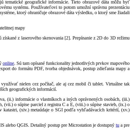
 tematické geografické informácie. Tieto obrazové dáta môžu byť
covému systému. Používateľovi to potom umožní správnu prezentáciu
ystéme, ktorý ohraničuje obrazové dáta výsledku, o ktorý sme žiadali
telitnej mapy
 získané z laserového skenovania [2]. Prepínanie z 2D do 3D režimu
ný
online
. Sú tam opísané funkcionality jednotlivých prvkov mapového
 export do formátu PDF, tvorba objednávok, postup zdieľania mapy a
užívať nielen cez počítač, ale aj cez mobil či tablet. Virtuálne tak
ích geografických informácií.
a, (ii.) informácie o vlastníkoch a iných oprávnených osobách, (iii.)
ii.) o súpise parciel z registra C a E, (viii.) o súpise stavieb, (ix.) o
 katastri, (xiv.) metaúdaje o SGI podľa vyhľadávacích kritérií, (xv.)
S alebo QGIS. Detailný postup pre Microstation je dostupný
tu
a pre