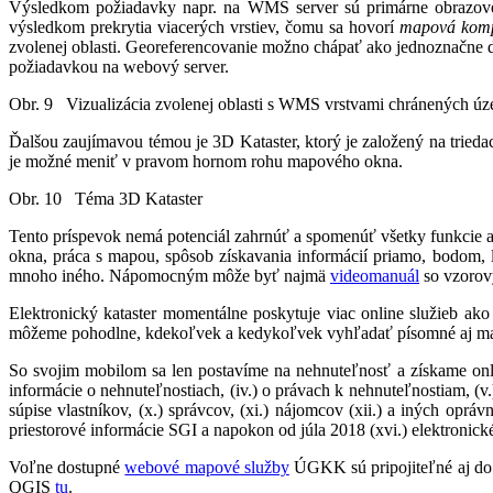
Výsledkom požiadavky napr. na WMS server sú primárne obrazové 
výsledkom prekrytia viacerých vrstiev, čomu sa hovorí
mapová komp
zvolenej oblasti. Georeferencovanie možno chápať ako jednoznačne da
požiadavkou na webový server.
Obr. 9 Vizualizácia zvolenej oblasti s WMS vrstvami chránených úze
Ďalšou zaujímavou témou je 3D Kataster, ktorý je založený na trie
je možné meniť v pravom hornom rohu mapového okna.
Obr. 10 Téma 3D Kataster
Tento príspevok nemá potenciál zahrnúť a spomenúť všetky funkcie a
okna, práca s mapou, spôsob získavania informácií priamo, bodom, 
mnoho iného. Nápomocným môže byť najmä
videomanuál
so vzorov
Elektronický kataster momentálne poskytuje viac online služieb ako 
môžeme pohodlne, kdekoľvek a kedykoľvek vyhľadať písomné aj mapov
So svojim mobilom sa len postavíme na nehnuteľnosť a získame online 
informácie o nehnuteľnostiach, (iv.) o právach k nehnuteľnostiam, (v.) o
súpise vlastníkov, (x.) správcov, (xi.) nájomcov (xii.) a iných oprá
priestorové informácie SGI a napokon od júla 2018 (xvi.) elektronické
Voľne dostupné
webové mapové služby
ÚGKK sú pripojiteľné aj do 
QGIS
tu
.