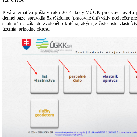
1.2 CICA
Prvá alternatíva prišla v roku 2014, kedy VÚGK predstavil oveľa
dennej báze, spravidla 5x týždenne (pracovné dni) vždy podvečer pr
stiahnuť na základe zvoleného kritéria, akým je číslo listu vlastní
územia, prípadne okresu.