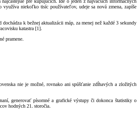
 najčastejšie pre kupujúcich. Ide o jeden z najväčších informačných
ho využíva niekoľko tisíc používateľov, udeje sa nová zmena, zapíše
nd dochádza k bežnej aktualizácii máp, za menej než každé 3 sekundy
covisku katastra [1].
pné pramene.
ovenska nie je možné, rovnako ani spúšťanie zdĺhavých a zložitých
aní, generovať písomné a grafické výstupy či dokonca štatistiky o
pcov hodných 21. storočia.