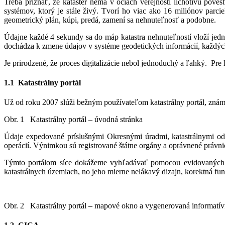
Treba priznať, že kataster nemá v očiach verejnosti lichotivú pove
systémov, ktorý je stále živý. Tvorí ho viac ako 16 miliónov parci
geometrický plán, kúpi, predá, zamení sa nehnuteľnosť a podobne.
Údajne každé 4 sekundy sa do máp katastra nehnuteľností vloží jedn
dochádza k zmene údajov v systéme geodetických informácií, každých
Je prirodzené, že proces digitalizácie nebol jednoduchý a ľahký. Pre
1.1 Katastrálny portál
Už od roku 2007 slúži bežným používateľom katastrálny portál, zná
Obr. 1 Katastrálny portál – úvodná stránka
Údaje expedované príslušnými Okresnými úradmi, katastrálnymi o
operácií. Výnimkou sú registrované štátne orgány a oprávnené právn
Týmto portálom síce dokážeme vyhľadávať pomocou evidovaných iden
katastrálnych územiach, no jeho mierne nelákavý dizajn, korektná fun
Obr. 2 Katastrálny portál – mapové okno a vygenerovaná informatí