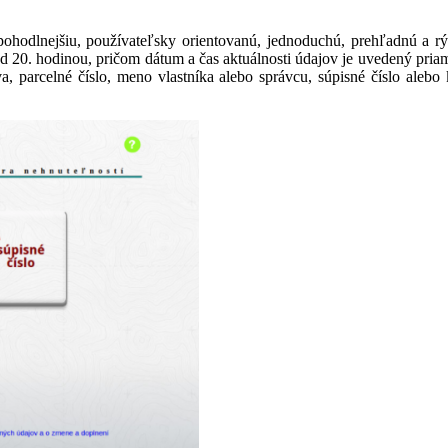
 pohodlnejšiu, používateľsky orientovanú, jednoduchú, prehľadnú a 
ed 20. hodinou, pričom dátum a čas aktuálnosti údajov je uvedený pria
ctva, parcelné číslo, meno vlastníka alebo správcu, súpisné číslo ale