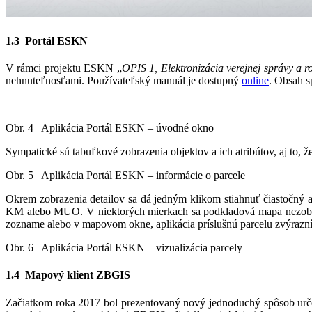
1.3 Portál ESKN
V rámci projektu ESKN „
OPIS 1, Elektronizácia verejnej správy a r
nehnuteľnosťami. Používateľský manuál je dostupný
online
. Obsah s
Obr. 4 Aplikácia Portál ESKN – úvodné okno
Sympatické sú tabuľkové zobrazenia objektov a ich atribútov, aj to,
Obr. 5 Aplikácia Portál ESKN – informácie o parcele
Okrem zobrazenia detailov sa dá jedným klikom stiahnuť čiastočný 
KM alebo MUO. V niektorých mierkach sa podkladová mapa nezobrazí
zozname alebo v mapovom okne, aplikácia príslušnú parcelu zvýrazní, pr
Obr. 6 Aplikácia Portál ESKN – vizualizácia parcely
1.4 Mapový klient ZBGIS
Začiatkom roka 2017 bol prezentovaný nový jednoduchý spôsob urč