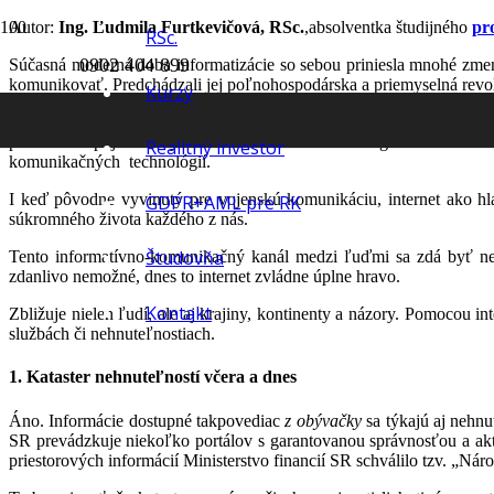
Autor:
Ing. Ľudmila Furtkevičová, RSc.
,absolventka študijného
pr
RSc.
0902 404 899
Súčasná moderná doba informatizácie so sebou priniesla mnohé zmeny
komunikovať. Predchádzali jej poľnohospodárska a priemyselná rev
Kurzy
Hlavný nástup začal približne v rokoch 1950 až 1970, keď Sovietsky 
pretekoch Spojené štáty neniesli ľahko a založili organizáciu A
Realitný investor
komunikačných technológií.
I keď pôvodne vyvinutý pre vojenskú komunikáciu, internet ako h
GDPR+AML pre RK
súkromného života každého z nás.
Študovňa
Tento informatívno-komunikačný kanál medzi ľuďmi sa zdá byť n
zdanlivo nemožné, dnes to internet zvládne úplne hravo.
Kontakt
Zbližuje nielen ľudí, ale aj krajiny, kontinenty a názory. Pomocou 
službách či nehnuteľnostiach.
1. Kataster nehnuteľností včera a dnes
Áno. Informácie dostupné takpovediac
z obývačky
sa týkajú aj nehn
SR prevádzkuje niekoľko portálov s garantovanou správnosťou a aktu
priestorových informácií Ministerstvo financií SR schválilo tzv.