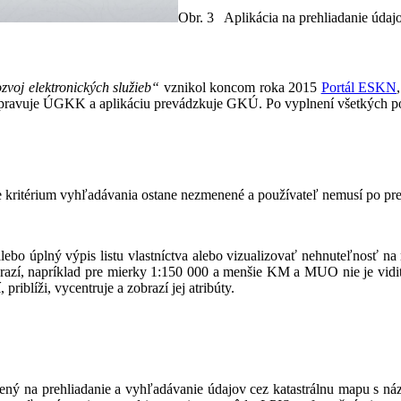
Obr. 3 Aplikácia na prehliadanie údaj
ozvoj elektronických služieb“
vznikol koncom roka 2015
Portál ESKN
pravuje ÚGKK a aplikáciu prevádzkuje GKÚ. Po vyplnení všetkých pol
 že kritérium vyhľadávania ostane nezmenené a používateľ nemusí po pr
alebo úplný výpis listu vlastníctva alebo vizualizovať nehnuteľnosť
, napríklad pre mierky 1:150 000 a menšie KM a MUO nie je viditeľná
iblíži, vycentruje a zobrazí jej atribúty.
ený na prehliadanie a vyhľadávanie údajov cez katastrálnu mapu s 