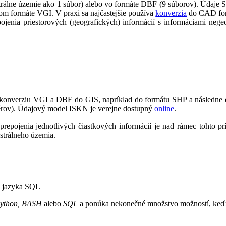
lne územie ako 1 súbor) alebo vo formáte DBF (9 súborov). Údaje SGI 
om formáte VGI. V praxi sa najčastejšie používa
konverzia
do CAD for
jenia priestorových (geografických) informácií s informáciami negeog
 konverziu VGI a DBF do GIS, napríklad do formátu SHP a následne do
tvérov). Údajový model ISKN je verejne dostupný
online
.
 prepojenia jednotlivých čiastkových informácií je nad rámec tohto pr
astrálneho územia.
u jazyka SQL
ython, BASH
alebo
SQL
a ponúka nekonečné množstvo možností, keďže 