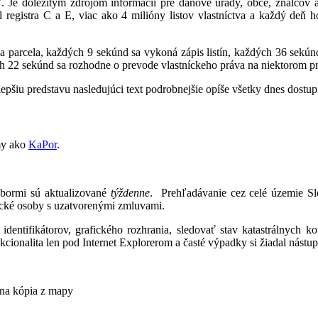
sť. Je dôležitým zdrojom informácií pre daňové úrady, obce, znalcov a
el registra C a E, viac ako 4 milióny listov vlastníctva a každý deň 
a parcela, každých 9 sekúnd sa vykoná zápis listín, každých 36 sekú
 22 sekúnd sa rozhodne o prevode vlastníckeho práva na niektorom pra
 lepšiu predstavu nasledujúci text podrobnejšie opíše všetky dnes dostu
my ako
KaPor
.
dbormi sú aktualizované
týždenne
. Prehľadávanie cez celé územie Sl
ické osoby s uzatvorenými zmluvami.
tifikátorov, grafického rozhrania, sledovať stav katastrálnych kon
kcionalita len pod Internet Explorerom a časté výpadky si žiadal nástu
vna kópia z mapy