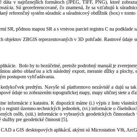
dáta v najrôznejších formátoch (JPEG, TIFF, PNG), ktoré zobrazujú
ozícia
. Sú georeferencované, čo znamená, že sa vzťahujú k súradni
ný referenčný systém súradníc a súradnicový obdĺžnik (box) v tomto s
mí SR, pôdnou mapou SR a s vrstvou parciel registra C na podklade sa
dach objektov ZBGIS reprezentovaných v 3D pohľade. Rastrové údaje sú
plikácie. Bolo by to bezúčelné, pretože podrobný manuál je zverejne
líniou alebo oblasťou a ich následný export, meranie dĺžky a plochy,
ým postupom vyhľadávania.
kedykoľvek predtým. Navyše sú platformovo nezávislé a dajú sa tak vy
é údaje so zobrazením topografickej mapy, mapy uličnej siete a ďalš
informácie z katastra. K dispozícii máme (i.) výpis z listu vlastníctv
 registri územno-technických jednotiek, (vi.) informácie o číselníkoch, (v
vnených osôb, (xiii.) informácie o vybraných geodetických činnostiach v
 služby pre geodetické činnosti [5].
CAD a GIS desktopových aplikácií, akými sú Microstation V8i, ArcGI