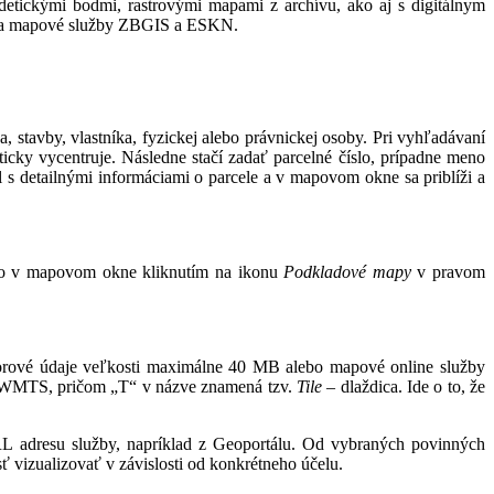
odetickými bodmi, rastrovými mapami z archívu, ako aj s digitálnym
je a mapové služby ZBGIS a ESKN.
 stavby, vlastníka, fyzickej alebo právnickej osoby. Pri vyhľadávaní
icky vycentruje. Následne stačí zadať parcelné číslo, prípadne meno
l s detailnými informáciami o parcele a v mapovom okne sa priblíži a
amo v mapovom okne kliknutím na ikonu
Podkladové mapy
v pravom
storové údaje veľkosti maximálne 40 MB alebo mapové online služby
e WMTS, pričom „T“ v názve znamená tzv.
Tile
– dlaždica. Ide o to, že
L adresu služby, napríklad z Geoportálu. Od vybraných povinných
 vizualizovať v závislosti od konkrétneho účelu.