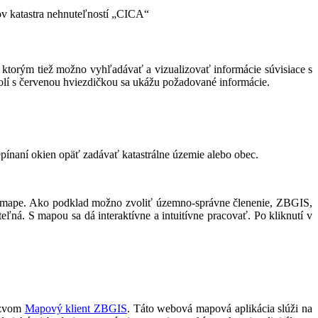
ov katastra nehnuteľností „CICA“
, ktorým tiež možno vyhľadávať a vizualizovať informácie súvisiace s
í s červenou hviezdičkou sa ukážu požadované informácie.
epínaní okien opäť zadávať katastrálne územie alebo obec.
 na mape. Ako podklad možno zvoliť územno-správne členenie, ZBGIS,
. S mapou sa dá interaktívne a intuitívne pracovať. Po kliknutí v
názvom
Mapový klient ZBGIS
. Táto webová mapová aplikácia slúži na