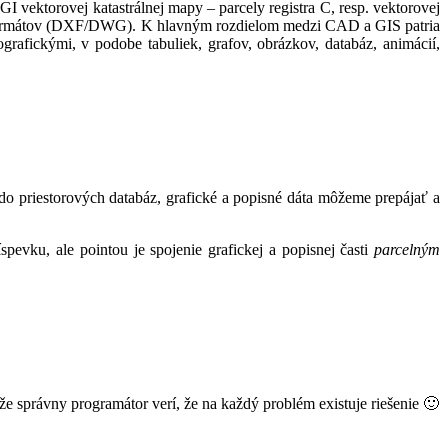
vektorovej katastrálnej mapy – parcely registra C, resp. vektorovej
mátov (DXF/DWG). K hlavným rozdielom medzi CAD a GIS patria
rafickými, v podobe tabuliek, grafov, obrázkov, databáz, animácií,
 priestorových databáz, grafické a popisné dáta môžeme prepájať a
íspevku, ale pointou je spojenie grafickej a popisnej časti
parcelným
správny programátor verí, že na každý problém existuje riešenie 🙂