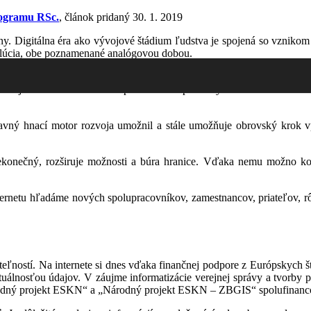
ogramu RSc.
,
článok pridaný 30. 1. 2019
. Digitálna éra ako vývojové štádium ľudstva je spojená so vznikom 
olúcia, obe poznamenané analógovou dobou.
zväz narušil americkú predstavu neporaziteľnosti a dovolil si predbeh
RPA. Jej hlavnou úlohou bolo predchádzať podobným udalostiam. Tát
lavný hnací motor rozvoja umožnil a stále umožňuje obrovský krok v
ekonečný, rozširuje možnosti a búra hranice. Vďaka nemu možno k
internetu hľadáme nových spolupracovníkov, zamestnancov, priateľov, r
uteľností. Na internete si dnes vďaka finančnej podpore z Európskyc
álnosťou údajov. V záujme informatizácie verejnej správy a tvorby p
 „Národný projekt ESKN“ a „Národný projekt ESKN – ZBGIS“ spolufina