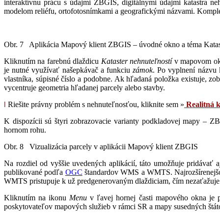
interaktívnu prácu s údajmi ZBGIS, digitálnymi údajmi katastra ne
modelom reliéfu, ortofotosnímkami a geografickými názvami. Komp
Obr. 7 Aplikácia Mapový klient ZBGIS – úvodné okno a téma Katast
Kliknutím na farebnú dlaždicu
Kataster nehnuteľností
v mapovom okne 
je nutné využívať našepkávač a funkciu
zámok
. Po vyplnení názvu 
vlastníka, súpisné číslo a podobne. Ak hľadaná položka existuje, zo
vycentruje geometria hľadanej parcely alebo stavby.
ǀ
Riešite právny problém s nehnuteľnosťou, kliknite sem »
Realitná k
K dispozícii sú štyri zobrazovacie varianty podkladovej mapy –
hornom rohu.
Obr. 8 Vizualizácia parcely v aplikácii Mapový klient ZBGIS
Na rozdiel od vyššie uvedených aplikácií, táto umožňuje pridávať
publikované podľa
OGC
štandardov WMS a WMTS. Najrozšírenejšou
WMTS pristupuje k už predgenerovaným dlaždiciam, čím nezaťažuje ser
Kliknutím na ikonu
Menu
v ľavej hornej časti mapového okna je 
poskytovateľov mapových služieb v rámci SR a mapy susedných štátov 