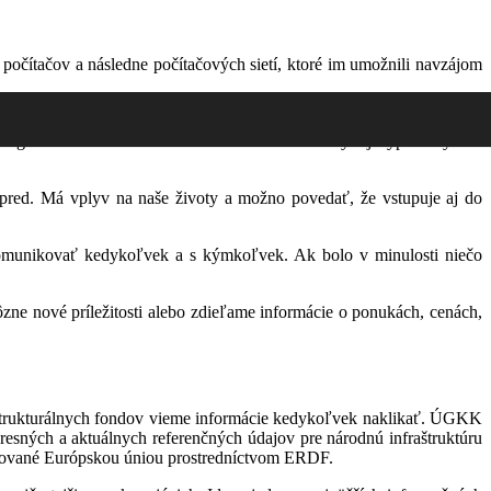
počítačov a následne počítačových sietí, ktoré im umožnili navzájom
núť Spojené štáty tým, že dosiahol vesmír ako prvý. Porážku v týchto
o organizácia bola okrem vesmíru zameraná na vývoj výpočtových a
pred. Má vplyv na naše životy a možno povedať, že vstupuje aj do
omunikovať kedykoľvek a s kýmkoľvek. Ak bolo v minulosti niečo
ôzne nové príležitosti alebo zdieľame informácie o ponukách, cenách,
h štrukturálnych fondov vieme informácie kedykoľvek naklikať. ÚGKK
resných a aktuálnych referenčných údajov pre národnú infraštruktúru
ncované Európskou úniou prostredníctvom ERDF.