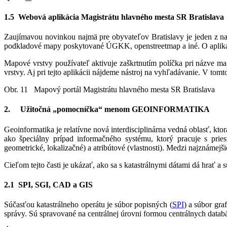
1.5 Webová aplikácia Magistrátu hlavného mesta SR Bratislava
Zaujímavou novinkou najmä pre obyvateľov Bratislavy je jeden z na
podkladové mapy poskytované ÚGKK, openstreetmap a iné. O apliká
Mapové vrstvy používateľ aktivuje zaškrtnutím políčka pri názve m
vrstvy. Aj pri tejto aplikácii nájdeme nástroj na vyhľadávanie. V tom
Obr. 11 Mapový portál Magistrátu hlavného mesta SR Bratislava
2. Užitočná „pomocníčka“ menom GEOINFORMATIKA
Geoinformatika je relatívne nová interdisciplinárna vedná oblasť, kt
ako špeciálny prípad informačného systému, ktorý pracuje s pries
geometrické, lokalizačné) a atribútové (vlastnosti). Medzi najznámejš
Cieľom tejto časti je ukázať, ako sa s katastrálnymi dátami dá hrať a
2.1 SPI, SGI, CAD a GIS
Súčasťou katastrálneho operátu je súbor popisných (
SPI
) a súbor gra
správy. Sú spravované na centrálnej úrovni formou centrálnych dat