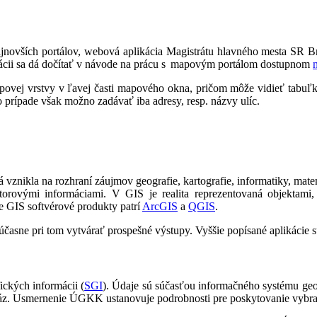
jnovších portálov, webová aplikácia Magistrátu hlavného mesta SR Br
cii sa dá dočítať v návode na prácu s mapovým portálom dostupnom
apovej vrstvy v ľavej časti mapového okna, pričom môže vidieť tabuľk
to prípade však možno zadávať iba adresy, resp. názvy ulíc.
orá vznikla na rozhraní záujmov geografie, kartografie, informatiky, 
torovými informáciami. V GIS je realita reprezentovaná objektami,
ie GIS softvérové produkty patrí
ArcGIS
a
QGIS
.
 súčasne pri tom vytvárať prospešné výstupy. Vyššie popísané aplikácie
fických informácii (
SGI
). Údaje sú súčasťou informačného systému geod
abáz. Usmernenie ÚGKK ustanovuje podrobnosti pre poskytovanie vybr