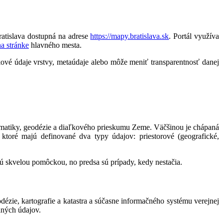
atislava dostupná na adrese
https://mapy.bratislava.sk
. Portál využíva
na stránke
hlavného mesta.
ové údaje vrstvy, metaúdaje alebo môže meniť transparentnosť danej
matematiky, geodézie a diaľkového prieskumu Zeme. Väčšinou je chápaná
 ktoré majú definované dva typy údajov: priestorové (geografické,
 sú skvelou pomôckou, no predsa sú prípady, kedy nestačia.
ézie, kartografie a katastra a súčasne informačného systému verejnej
aných údajov.