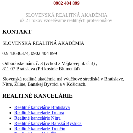
0902 404 899
SLOVENSKÁ REALITNÁ AKADÉMIA
už 21 rokov vzdelávame realitných profesionálov
KONTAKT
SLOVENSKÁ REALITNÁ AKADÉMIA
02/ 43636374, 0902 404 899
Odborárske nám. č. 3 (vchod z Májkovej ul. č. 3) ,
811 07 Bratislava (Pri kostole Blumentál)
Slovenská realitná akadémia má výučbové strediská v Bratislave,
Nitre, Žiline, Banskej Bystrici a v Košiciach.
REALITNÉ KANCELÁRIE
Realitné kancelárie Bratislava
Realitné kancelárie Trnava
Realitné kancelárie Nitra
Realitné kancelárie Banská Bystrica
Realitné kancelárie Trenčín