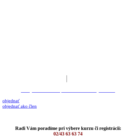
online kurz
Študovať môžete na PC, tablete alebo telefóne
Ihneď k dispozícii
Kurz je dispozícii ihneď po uskutočnenej úhrade
29 €
│
19 €*
*
Zvýhodnená cena pre členov Realitnej únie SR
objednať
objednať ako člen
Prístup pre členov Realitnej únie SR »
Radi Vám poradíme pri výbere kurzu či registrácii:
02/43 63 63 74