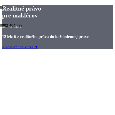
Realitné právo
pre maklérov
0902 404 899
online kurz
12 lekcií z realitného práva do každodennej praxe
Viac o online kurze ▼
ihneď
12 lekcií
19 €*