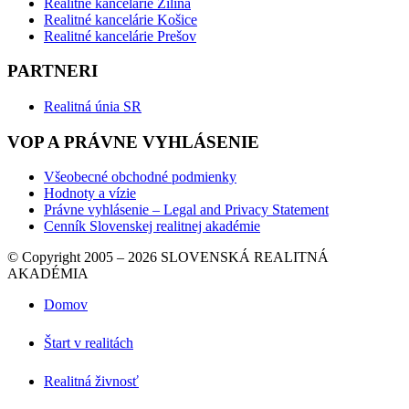
Realitné kancelárie Žilina
Realitné kancelárie Košice
Realitné kancelárie Prešov
PARTNERI
Realitná únia SR
VOP A PRÁVNE VYHLÁSENIE
Všeobecné obchodné podmienky
Hodnoty a vízie
Právne vyhlásenie – Legal and Privacy Statement
Cenník Slovenskej realitnej akadémie
© Copyright 2005 – 2026 SLOVENSKÁ REALITNÁ
AKADÉMIA
Domov
Štart v realitách
Realitná živnosť