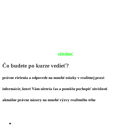
online kurz
PC/mobil/tablet
objednať
Čo budete po kurze vedieť?
právne riešenia a odpovede na mnohé otázky v realitnej praxi
informácie, ktoré Vám ušetria čas a pomôžu pochopiť súvislosti
aktuálne právne názory na mnohé výzvy realitného trhu
Témy
online kurzu
Kúpna zmluva, darovanie, dražba, dedenie či vyvlastnenie –
ako získať vlastnícke právo k nehnuteľnosti?