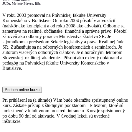
Autor online kurzu
JUDr. Mojmír Plavec, RSc.
V roku 2003 promoval na Právnickej fakulte Univerzity
Komenského v Bratislave. Od roku 2004 pôsobí v advokácií
(najskôr ako koncipient a od roku 2008 ako advokát). Odborne sa
zameriava na realitné, občianske, finančné a správne právo. Pôsobí
zároveň ako odborný poradca Ministerstva školstva SR. Je
tajomníkom a predsedom Sekcie legislatívy a práva Realitnej únie
SR. Zúčastňuje sa na odborných konferenciách a seminároch. Je
autorom viacerých odborných článkov. Je dlhoročným lektorom
Slovenskej realitnej akadémie. Pôsobí ako externý doktorand a
pedagóg na Právnickej fakulte Univerzity Komenského v
Bratislave.
Priebeh online kurzu
Pri prihlásení sa (a úhrade) Vám bude okamžite sprístupnený online
kurz. Získate prístup k študijným podkladom – k textom, ktoré sú
umiestnené v intuitívnom prostredí intranetu. Kurz je sprístupnený
po dobu 90 dní od aktivácie. V úvodnej lekcii sú uvedené
inštrukcie.